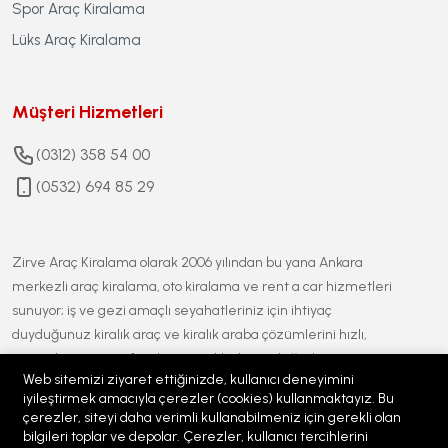
Spor Araç Kiralama
Lüks Araç Kiralama
Müşteri Hizmetleri
(0312) 358 54 00
(0532) 694 85 29
Zirve Araç Kiralama olarak 2006 yılından bu yana Ankara
merkezli araç kiralama, oto kiralama ve rent a car hizmetleri
sunuyor; iş ve gezi amaçlı seyahatleriniz için ihtiyaç
duyduğunuz kiralık araç ve kiralık araba çözümlerini hızlı,
güvenilir ve uygun fiyatlı seçeneklerle siz değerli
Web sitemizi ziyaret ettiğinizde, kullanıcı deneyimini
müşterilerimize sağlıyoruz. Geniş ve sürekli yenilenen araç
iyileştirmek amacıyla çerezler (cookies) kullanmaktayız. Bu
filomuz ile ekonomik, orta ve premium segmentlerde ucuz araç
çerezler, siteyi daha verimli kullanabilmeniz için gerekli olan
kiralama alternatifleri sunarken, teknolojik ve sektörel
bilgileri toplar ve depolar. Çerezler, kullanıcı tercihlerini