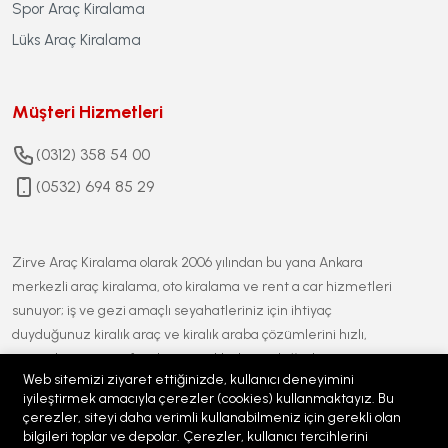
Spor Araç Kiralama
Lüks Araç Kiralama
Müşteri Hizmetleri
(0312) 358 54 00
(0532) 694 85 29
Zirve Araç Kiralama olarak 2006 yılından bu yana Ankara
merkezli araç kiralama, oto kiralama ve rent a car hizmetleri
sunuyor; iş ve gezi amaçlı seyahatleriniz için ihtiyaç
duyduğunuz kiralık araç ve kiralık araba çözümlerini hızlı,
güvenilir ve uygun fiyatlı seçeneklerle siz değerli
Web sitemizi ziyaret ettiğinizde, kullanıcı deneyimini
müşterilerimize sağlıyoruz. Geniş ve sürekli yenilenen araç
iyileştirmek amacıyla çerezler (cookies) kullanmaktayız. Bu
filomuz ile ekonomik, orta ve premium segmentlerde ucuz araç
çerezler, siteyi daha verimli kullanabilmeniz için gerekli olan
kiralama alternatifleri sunarken, teknolojik ve sektörel
bilgileri toplar ve depolar. Çerezler, kullanıcı tercihlerini